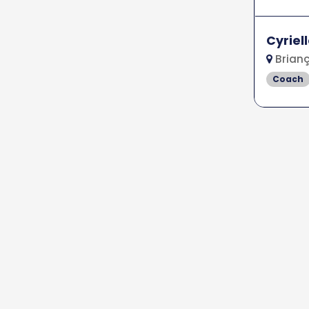
Cyriel
Brianç
Coach