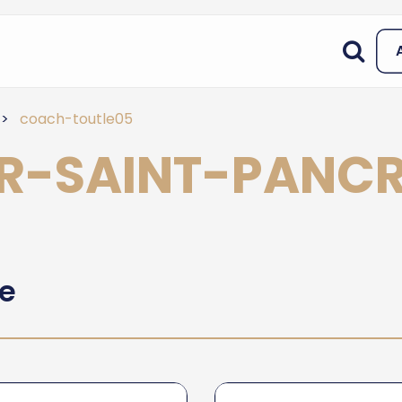
coach-toutle05
LAR-SAINT-PANC
he