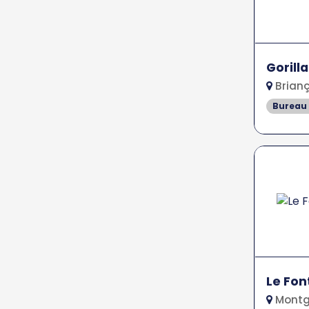
Gorill
Brianç
Bureau
Le Fo
Montg