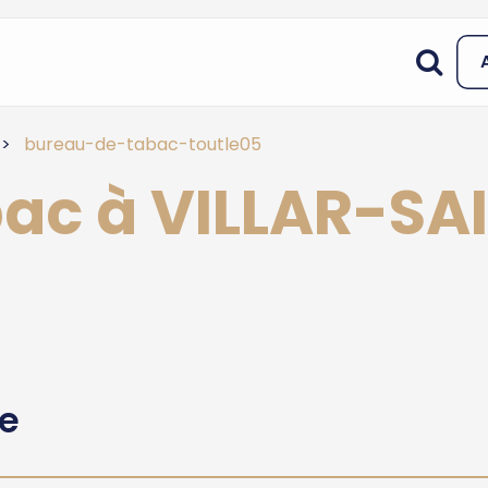
bureau-de-tabac-toutle05
bac à VILLAR-SA
he