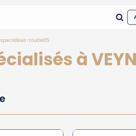
specialises-toutle05
écialisés à VEY
he