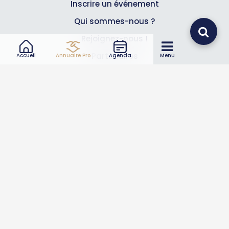
Inscrire un événement
Qui sommes-nous ?
Rejoignez-nous !
Partenaires
Accueil
Annuaire Pro
Agenda
Menu
Professionnels
Annuaire pro
Inscrire mon entreprise
Les Abonnements Pros
Infos
Mentions légales et CGV