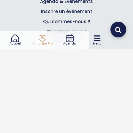
Agenda & Événements
Inscrire un événement
Qui sommes-nous ?
Rejoignez-nous !
Partenaires
Accueil
Annuaire Pro
Agenda
Menu
Professionnels
Annuaire pro
Inscrire mon entreprise
Les Abonnements Pros
Infos
Mentions légales et CGV