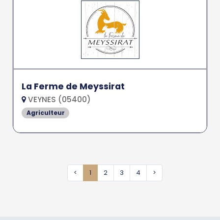
La Ferme de Meyssirat
VEYNES (05400)
Agriculteur
<
1
2
3
4
>