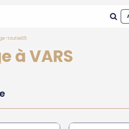
ge-toutle05
ge à VARS
he