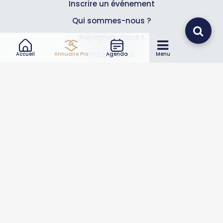
Inscrire un événement
Qui sommes-nous ?
Rejoignez-nous !
Partenaires
Accueil
Annuaire Pro
Agenda
Menu
Professionnels
Annuaire pro
Inscrire mon entreprise
Les Abonnements Pros
Infos
Mentions légales et CGV