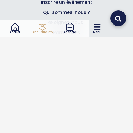
Inscrire un événement
Qui sommes-nous ?
Rejoignez-nous !
Partenaires
Accueil
Annuaire Pro
Agenda
Menu
Professionnels
Annuaire pro
Inscrire mon entreprise
Les Abonnements Pros
Infos
Mentions légales et CGV