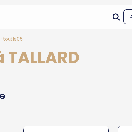
e-toutle05
à TALLARD
he