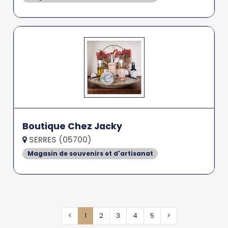
Boutique Chez Jacky
SERRES (05700)
Magasin de souvenirs et d'artisanat
<
1
2
3
4
5
>