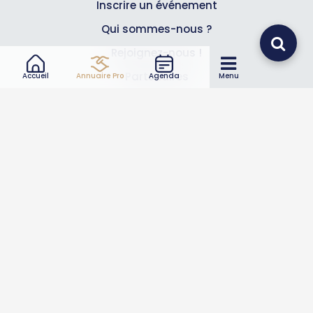
Inscrire un événement
Qui sommes-nous ?
Rejoignez-nous !
Partenaires
Accueil
Annuaire Pro
Agenda
Menu
Professionnels
Annuaire pro
Inscrire mon entreprise
Les Abonnements Pros
Infos
Mentions légales et CGV