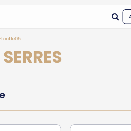
-toutle05
 SERRES
he