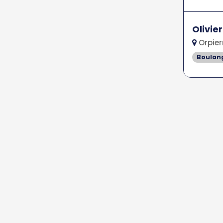
Olivie
Orpier
Boulan