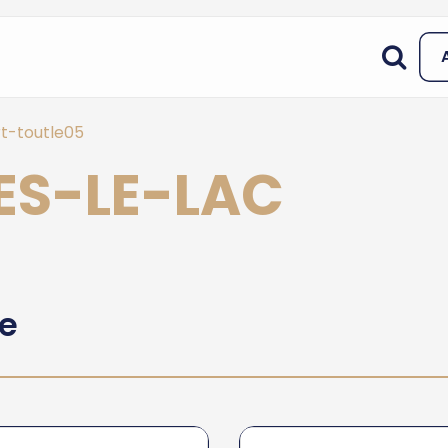
t-toutle05
NES-LE-LAC
he