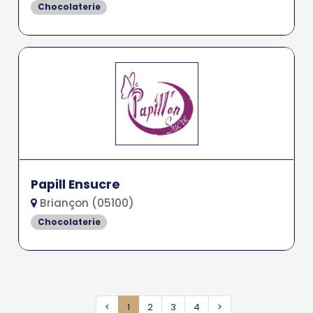
Chocolaterie
Papill Ensucre
Briançon (05100)
Chocolaterie
<
1
2
3
4
>