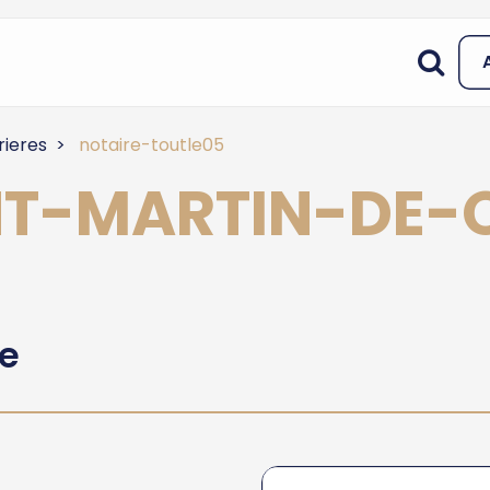
rieres
notaire-toutle05
INT-MARTIN-DE-
he