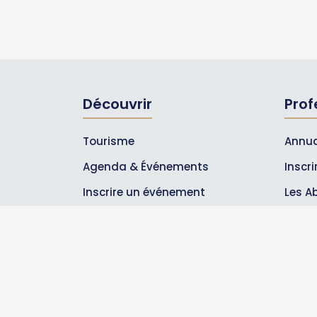
Découvrir
Prof
Tourisme
Annua
Agenda & Événements
Inscr
Inscrire un événement
Les A
Qui sommes-nous ?
Rejoignez-nous !
Partenaires