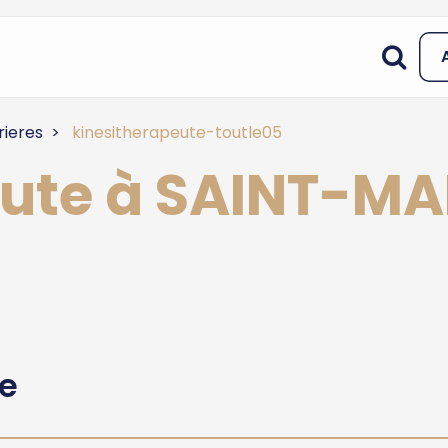
rieres
kinesitherapeute-toutle05
eute à SAINT-M
he