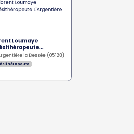
orent Loumaye
ésithérapeute
rgentière
Argentière la Bessée (05120)
nésithérapeute