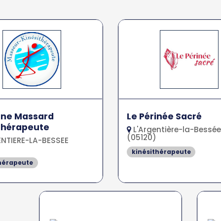
nne Massard
Le Périnée Sacré
thérapeute
L'Argentière-la-Bessée
(05120)
NTIERE-LA-BESSEE
kinésithérapeute
hérapeute