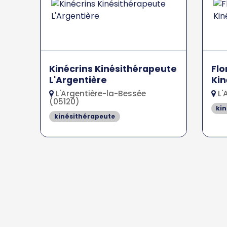
Kinécrins Kinésithérapeute
Fl
L'Argentière
Kin
L'A
L'Argentière-la-Bessée
L'
(05120)
ki
kinésithérapeute