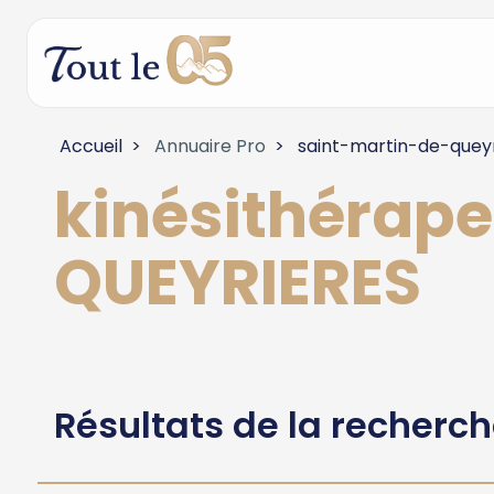
Accueil
Annuaire Pro
saint-martin-de-quey
kinésithérap
QUEYRIERES
Résultats de la recherc