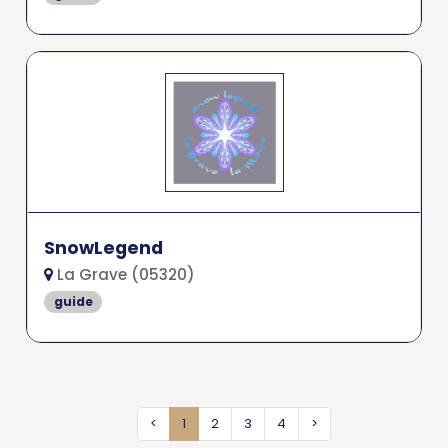
SnowLegend
La Grave (05320)
guide
<
1
2
3
4
>