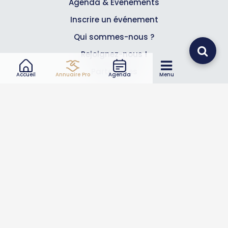
Agenda & Événements
Inscrire un événement
Qui sommes-nous ?
Rejoignez-nous !
Partenaires
Accueil
Annuaire Pro
Agenda
Menu
Professionnels
Annuaire pro
Inscrire mon entreprise
Les Abonnements Pros
Infos
Mentions légales et CGV