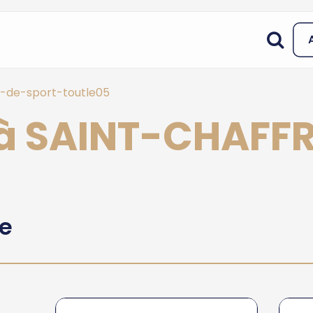
-de-sport-toutle05
 à SAINT-CHAFF
he