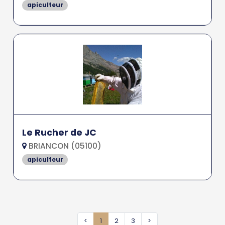
apiculteur
Le Rucher de JC
BRIANCON (05100)
apiculteur
<
1
2
3
>