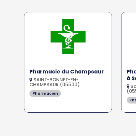
Pharmacie du Champsaur
Ph
à S
SAINT-BONNET-EN-
CHAMPSAUR (05500)
Sa
(05
Pharmacien
Ph