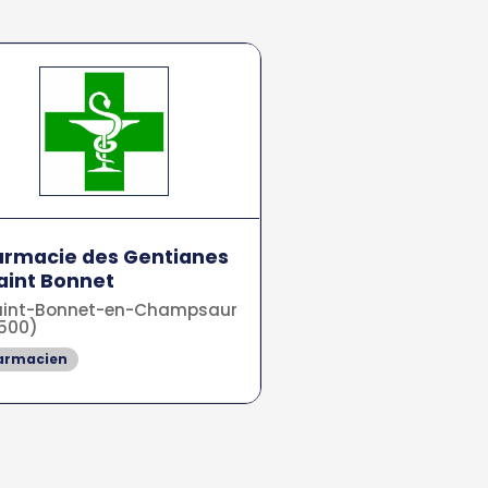
armacie des Gentianes
aint Bonnet
int-Bonnet-en-Champsaur
500)
armacien