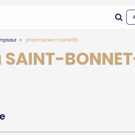
mpsaur
pharmacien-toutle05
à SAINT-BONNET
he