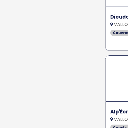
Dieud
VALLO
Couvreu
Alp'Éc
VALLO
Constr