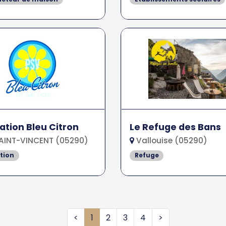
ation Bleu Citron
Le Refuge des Bans
AINT-VINCENT (05290)
Vallouise (05290)
tion
Refuge
<
1
2
3
4
>