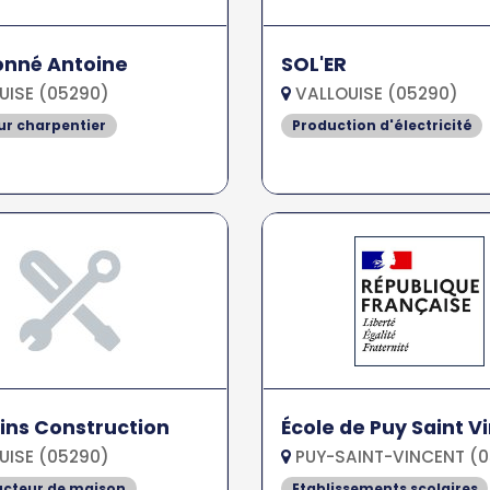
onné Antoine
SOL'ER
UISE (05290)
VALLOUISE (05290)
r charpentier
Production d'électricité
rins Construction
École de Puy Saint V
UISE (05290)
PUY-SAINT-VINCENT (
ucteur de maison
Etablissements scolaires