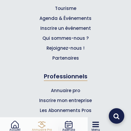
Tourisme
Agenda & Événements
Inscrire un événement
Qui sommes-nous ?
Rejoignez-nous !
Partenaires
Professionnels
Annuaire pro
Inscrire mon entreprise
Les Abonnements Pros
Infos
Accueil
Annuaire Pro
Agenda
Menu