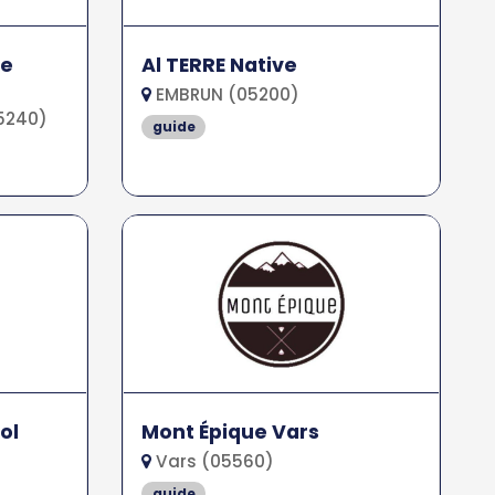
de
Al TERRE Native
EMBRUN (05200)
5240)
guide
ol
Mont Épique Vars
Vars (05560)
guide