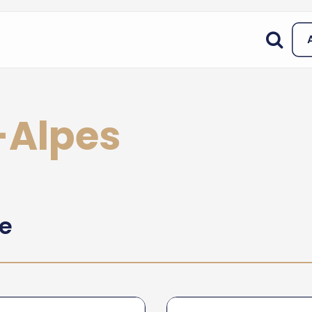
-Alpes
he