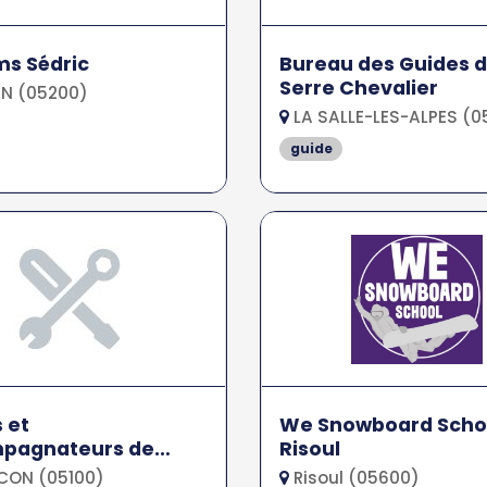
s Sédric
Bureau des Guides 
Serre Chevalier
N (05200)
LA SALLE-LES-ALPES (0
guide
 et
We Snowboard Scho
pagnateurs de
Risoul
çon
CON (05100)
Risoul (05600)