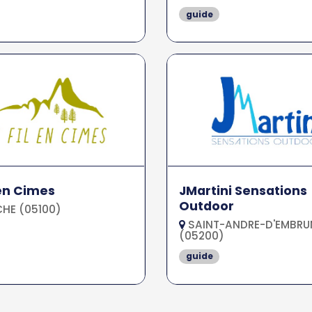
guide
 en Cimes
JMartini Sensations
Outdoor
HE (05100)
SAINT-ANDRE-D'EMBRU
(05200)
guide