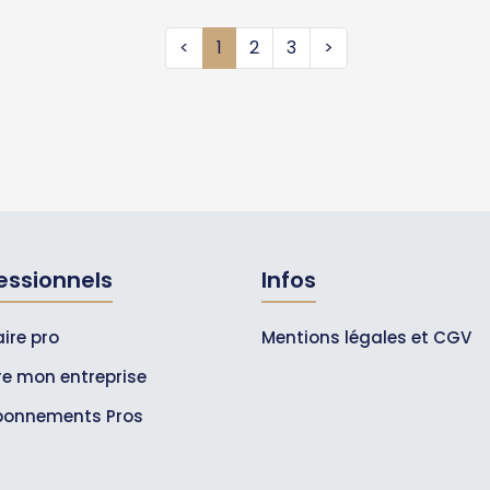
<
1
2
3
>
essionnels
Infos
ire pro
Mentions légales et CGV
ire mon entreprise
bonnements Pros