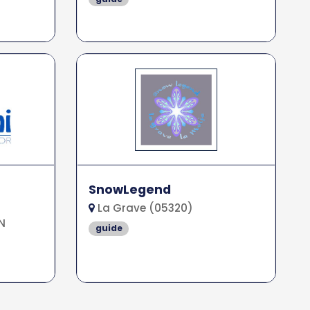
SnowLegend
La Grave (05320)
N
guide