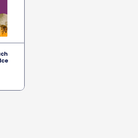
ach
lce