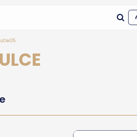
utle05
AULCE
he