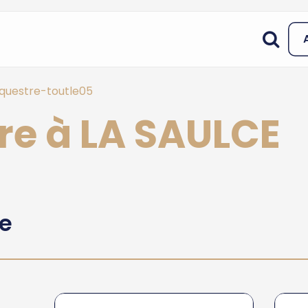
questre-toutle05
re à LA SAULCE
he