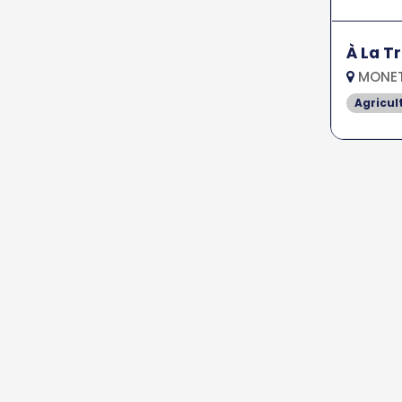
À La T
MONET
Agricul