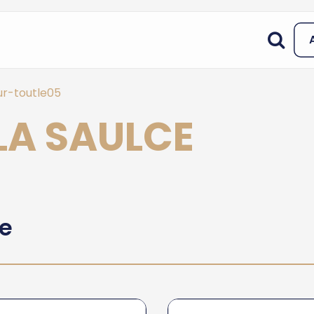
ur-toutle05
 LA SAULCE
he