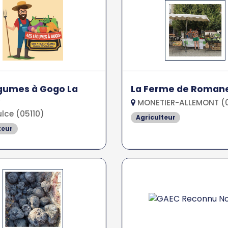
gumes à Gogo La
La Ferme de Roman
e
MONETIER-ALLEMONT (0
lce (05110)
Agriculteur
teur