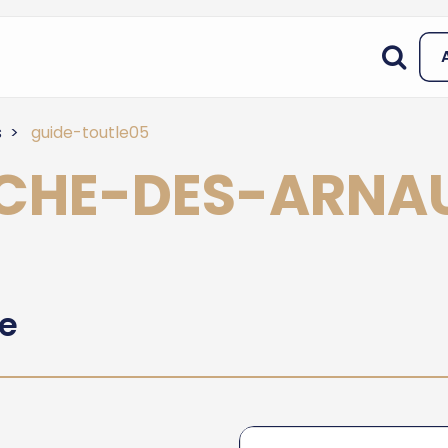
s
guide-toutle05
ROCHE-DES-ARNA
he