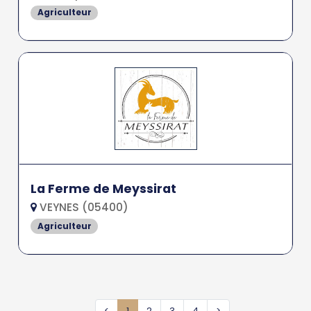
Agriculteur
La Ferme de Meyssirat
VEYNES (05400)
Agriculteur
<
1
2
3
4
>