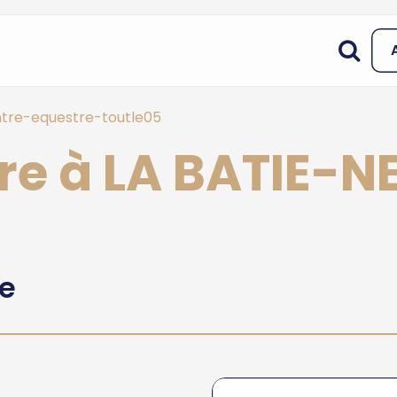
tre-equestre-toutle05
re à LA BATIE-N
he