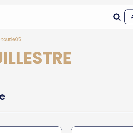
-toutle05
UILLESTRE
he