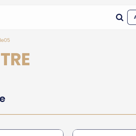
le05
STRE
he