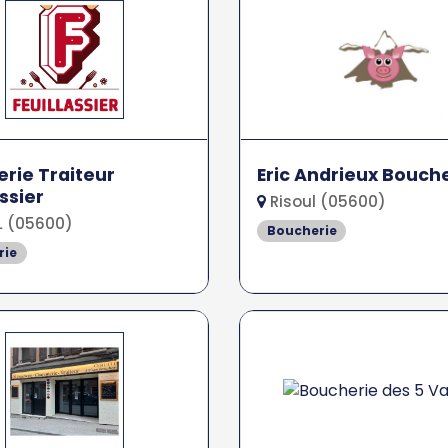
rie Traiteur
Eric Andrieux Bouch
ssier
Risoul (05600)
L (05600)
Boucherie
rie