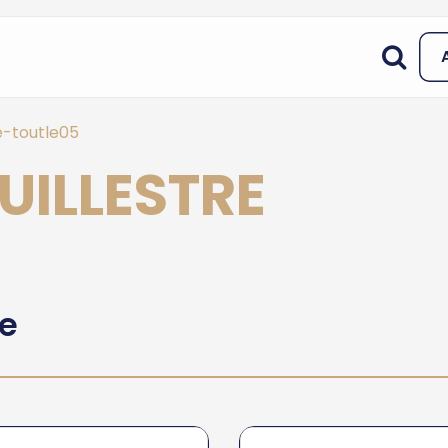
-toutle05
UILLESTRE
he