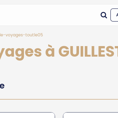
e-voyages-toutle05
yages à GUILLES
he