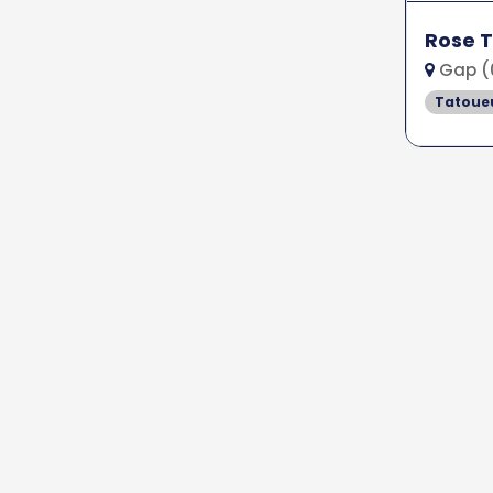
Rose T
Gap (
Tatoue