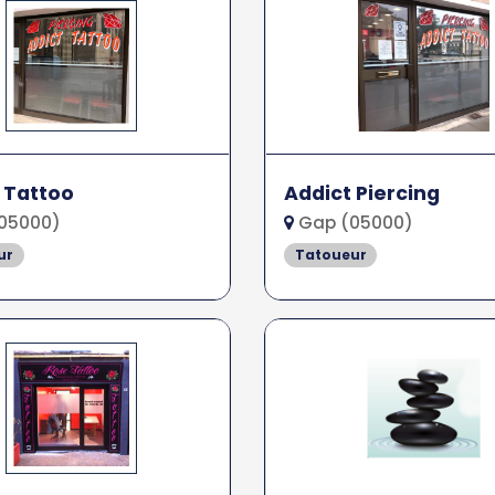
 Tattoo
Addict Piercing
05000)
Gap (05000)
ur
Tatoueur