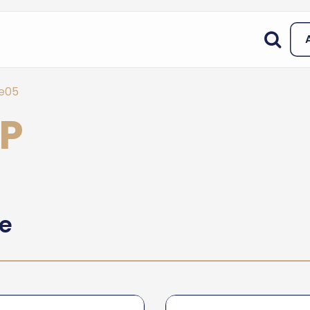
le05
AP
he