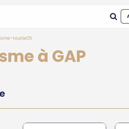
isme-toutle05
risme à GAP
he