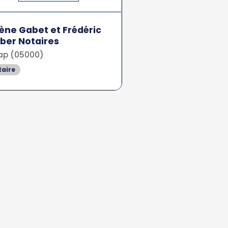
ène Gabet et Frédéric
ber Notaires
p (05000)
taire