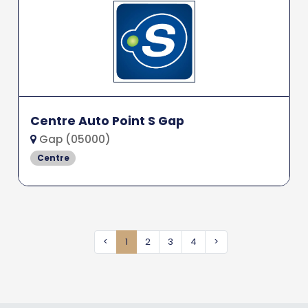
Centre Auto Point S Gap
Gap (05000)
Centre
<
1
2
3
4
>