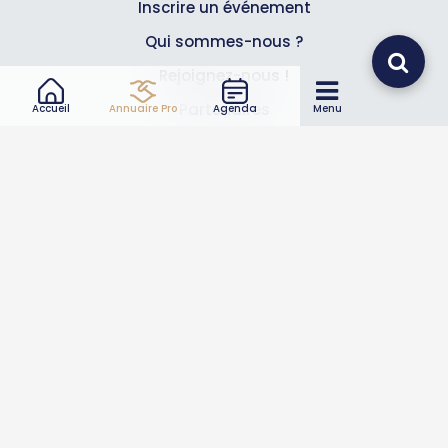
Inscrire un événement
Qui sommes-nous ?
Rejoignez-nous !
Partenaires
Accueil
Annuaire Pro
Agenda
Menu
Professionnels
Annuaire pro
Inscrire mon entreprise
Les Abonnements Pros
Infos
Mentions légales et CGV