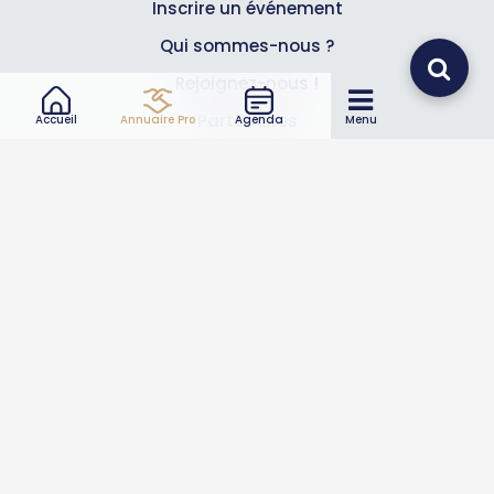
Inscrire un événement
Qui sommes-nous ?
Rejoignez-nous !
Partenaires
Accueil
Annuaire Pro
Agenda
Menu
Professionnels
Annuaire pro
Inscrire mon entreprise
Les Abonnements Pros
Infos
Mentions légales et CGV