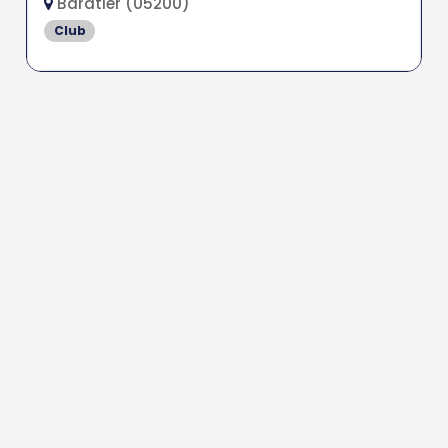
Baratier (05200)
Club