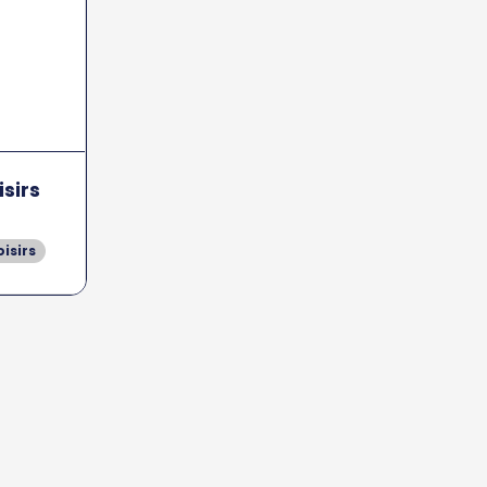
isirs
oisirs