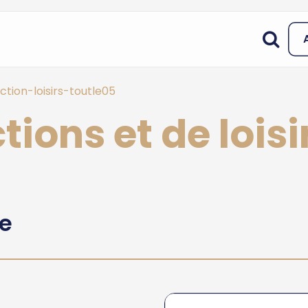
tion-loisirs-toutle05
tions et de lois
he