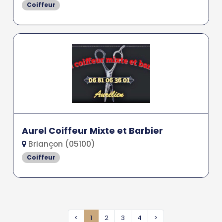
Coiffeur
Aurel Coiffeur Mixte et Barbier
Briançon (05100)
Coiffeur
<
1
2
3
4
>