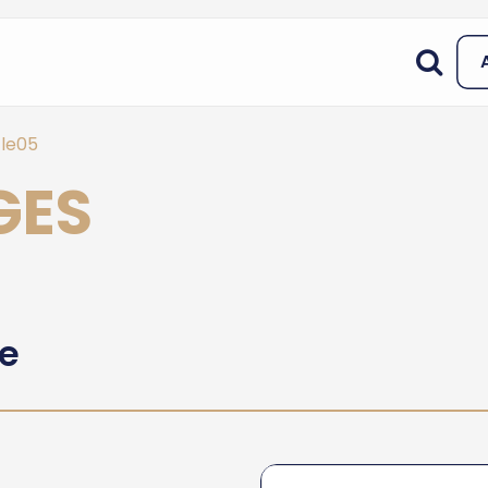
le05
GES
he