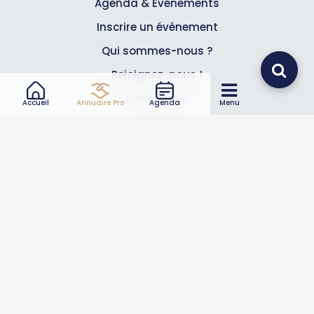
Agenda & Événements
Inscrire un événement
Qui sommes-nous ?
Rejoignez-nous !
Partenaires
Accueil
Annuaire Pro
Agenda
Menu
Professionnels
Annuaire pro
Inscrire mon entreprise
Les Abonnements Pros
Infos
Mentions légales et CGV