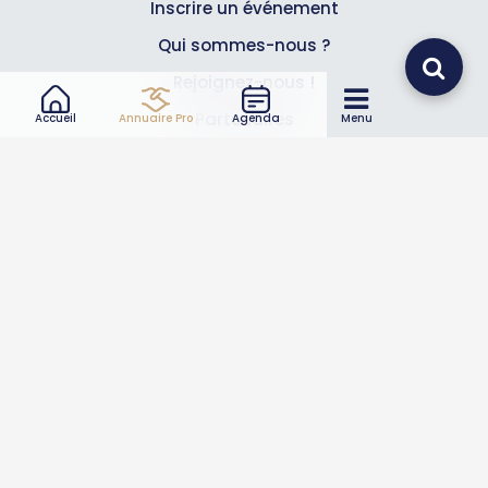
Inscrire un événement
Qui sommes-nous ?
Rejoignez-nous !
Partenaires
Accueil
Annuaire Pro
Agenda
Menu
Professionnels
Annuaire pro
Inscrire mon entreprise
Les Abonnements Pros
Infos
Mentions légales et CGV