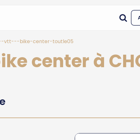
-vtt---bike-center-toutle05
bike center à C
he