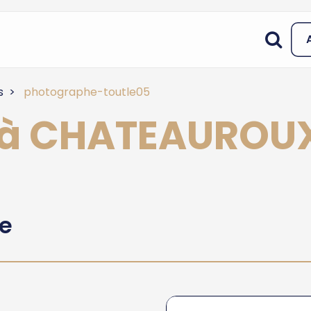
s
photographe-toutle05
 à CHATEAUROU
he