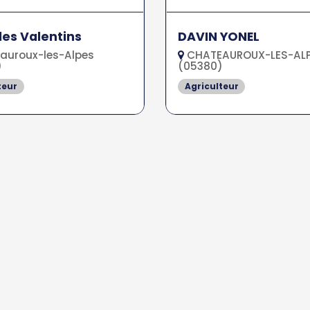
es Valentins
DAVIN YONEL
auroux-les-Alpes
CHATEAUROUX-LES-AL
)
(05380)
teur
Agriculteur