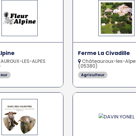
Alpine
Ferme La Civadille
AUROUX-LES-ALPES
Châteauroux-les-Alpe
)
(05380)
teur
Agriculteur