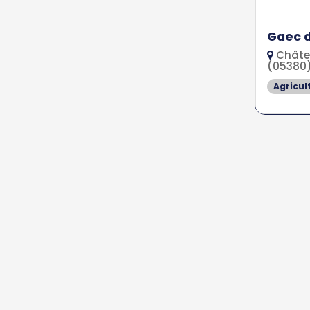
Gaec d
Châte
(05380
Agricul