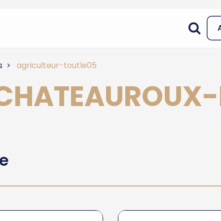
s
agriculteur-toutle05
à CHATEAUROUX-
he